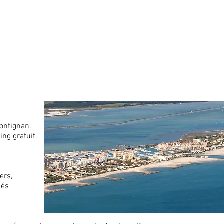
ontignan.
ng gratuit.
ers,
pés