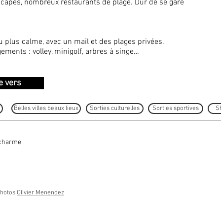
pés, nombreux restaurants de plage. Dur de se gare
plus calme, avec un mail et des plages privées.
ts : volley, minigolf, arbres à singe…
e vers
Belles villes beaux lieux
Sorties culturelles
Sorties sportives
S
 charme
Photos
Olivier Menendez