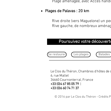
Plage aménagée, avec Accès handica
Plages de Palavas : 20 km
Rive droite (vers Maguelone) un peu 
Rive gauche, de nombreux aménagemen
Poursuivez votre découvert
Se restaurer
Les plages
Balades
Le Clos du Théron, Chambres d'hôtes de
6, rue Mallet
34660 Cournonterral, France
+33 (0)4 67 85 05 79
|
+33 (0)6 60 74 71 37
© 2016 par Le Clos du Théron - Crédits 