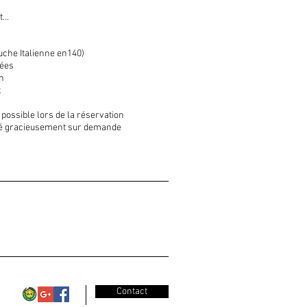
...
uche Italienne en140)
rées
in
​
t possible lors de la réservation
llé gracieusement sur demande
Contact