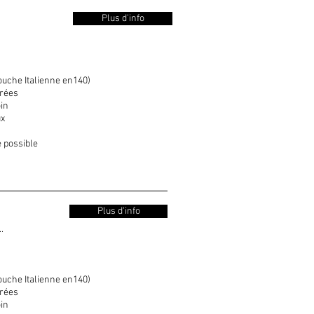
Plus d'info
douche Italienne en140)
arées
oin
x​
é possible
Plus d'info
.
douche Italienne en140)
arées
oin