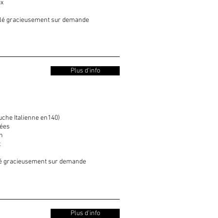
x​
allé gracieusement sur demande
Plus d'info
uche Italienne en140)
rées
in
​
llé gracieusement sur demande
Plus d'info